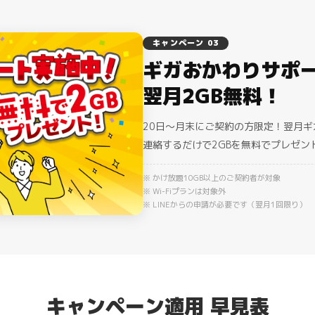
キャンペーン 03
ギガおかわりサポ
翌月2GB無料！
20日〜月末にご契約の方限定！翌月ギ
連絡するだけで
2GBを無料
でプレゼン
※ かけ放題10GB以上のご契約者が対象
※ Wi-Fiプランは対象外
※ LINEからの申請が必要です（翌月1回限り）
キャンペーン適用 早見表