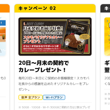
キャンペーン 02
キ
20日〜月末の契約で
ギ
カレープレゼント！
翌
も0
毎月20日〜末日にご契約のお客様限定！スカモバ
2
社長からの感謝を込めたオリジナルカレーをプレ
く
ゼント。
※ 
音声 全プラン
Wi-Fiプラン
※ 
※ 
※ 50GB・100GB・Wi-Fi 300GBご契約の方は2食分プレゼ