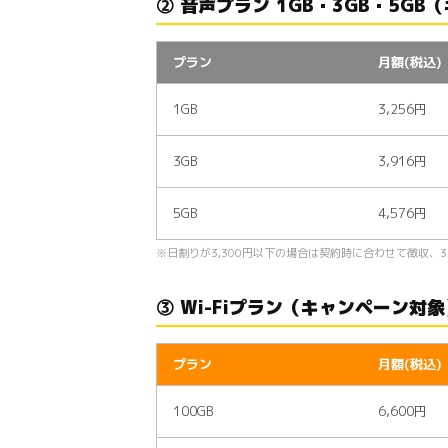
② 音声プラン 1GB・3GB・5G
プラン
月額(税込)
1GB
3,256円
3GB
3,916円
5GB
4,576円
※日割りが3,300円以下の場合は契約時に合わせて徴収、3
③ Wi-Fiプラン（キャンペーン対象
プラン
月額(税込)
100GB
6,600円