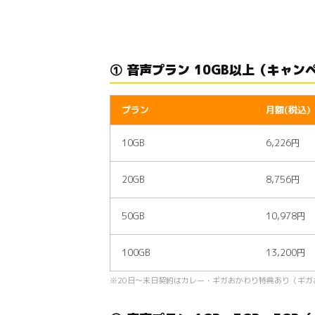
① 音声プラン 10GB以上（キャン
プラン
月額(税込)
10GB
6,226円
20GB
8,756円
50GB
10,978円
100GB
13,200円
※20日〜末日契約はカレー・ギガおかわり特典あり（ギガお