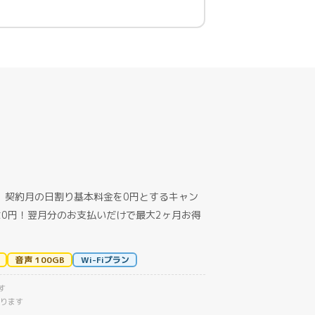
、契約月の日割り基本料金を
0円
とするキャン
は0円！翌月分のお支払いだけで最大2ヶ月お得
音声 100GB
Wi-Fiプラン
す
なります