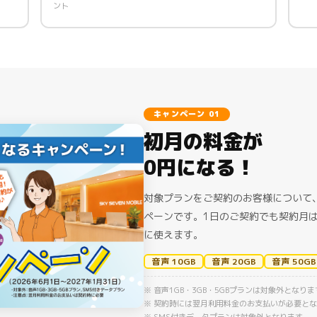
ント
キャンペーン 01
初月の料金が
0円になる！
対象プランをご契約のお客様について
ペーンです。1日のご契約でも契約月
に使えます。
音声 10GB
音声 20GB
音声 50GB
※ 音声1GB・3GB・5GBプランは対象外となりま
※ 契約時には翌月利用料金のお支払いが必要と