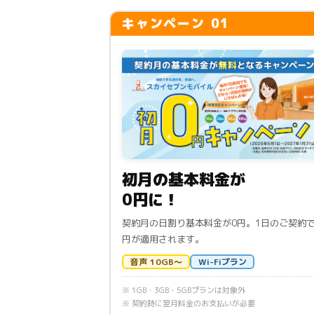
キャンペーン 01
初月の基本料金が
0円に！
契約月の日割り基本料金が0円。1日のご契約で
円が適用されます。
音声 10GB〜
Wi-Fiプラン
※ 1GB・3GB・5GBプランは対象外
※ 契約時に翌月料金のお支払いが必要