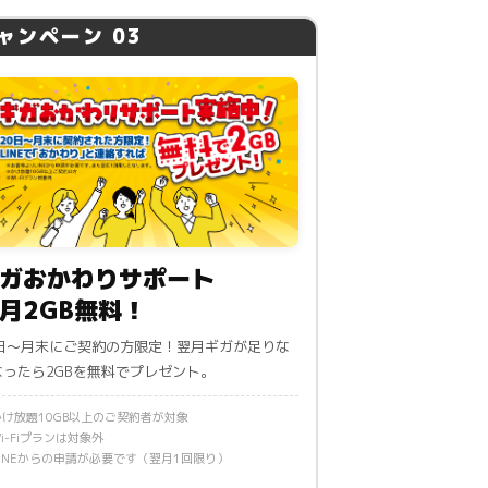
ャンペーン 03
ガおかわりサポート
月2GB無料！
0日〜月末にご契約の方限定！翌月ギガが足りな
なったら2GBを無料でプレゼント。
かけ放題10GB以上のご契約者が対象
Wi-Fiプランは対象外
LINEからの申請が必要です（翌月1回限り）