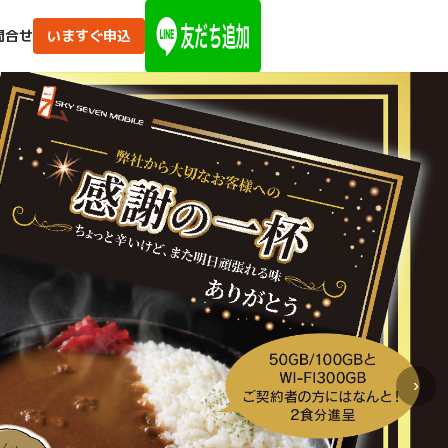
問合せ
いますぐ申込
›