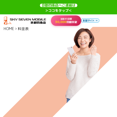
京都四条店へご連絡は
＞ココをタップ＜
全国83店舗
本部サイト →
30,000
回線突破
HOME
料金表