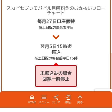
スカイセブンモバイル月額料金のお支払いフロー
チャート
毎月27日口座振替
※土日祝の場合翌平日
翌月5日15時迄
振込
※土日祝の場合前平日15時
未振込みの場合
回線一時停止
翌月10日17時迄
HOME
メニュー
シェア
申込
戻る
最終期限