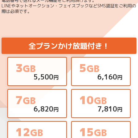
電話番号で送れるメール機能をご利用頂けます。
LINEやネットオークション・フェイスブックなどSMS認証をご利用の
際は必須です。
全プランかけ放題付き！
3
5
GB
GB
5,500
6,160
円
円
7
10
GB
GB
6,820
7,810
円
円
12
15
GB
GB