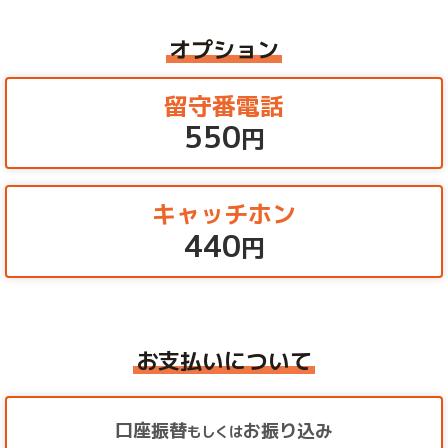
オプション
留守番電話
550
円
キャッチホン
440
円
お支払いについて
口座振替
お振り込み
もしくは