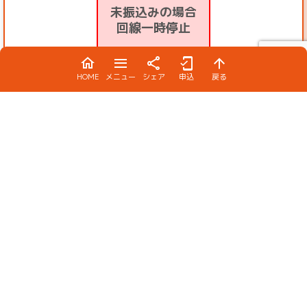
未振込みの場合
回線一時停止
HOME
メニュー
シェア
申込
戻る
翌月10日17時迄
最終期限
※土日祝の場合翌平日15時
回線再開手数料1100円上乗せ負担
未納の場合、強制解約に加え
1か月分のプラン代金相当の
違約金が発生致します