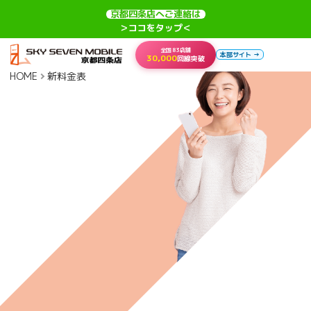
京都四条店へご連絡は
＞ココをタップ＜
全国83店舗
本部サイト →
30,000
回線突破
HOME
新料金表